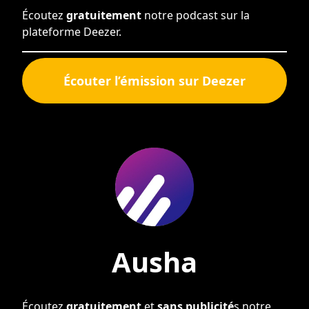
Écoutez
gratuitement
notre podcast sur la
plateforme Deezer.
Écouter l’émission sur Deezer
Ausha
Écoutez
gratuitement
et
sans publicité
s notre