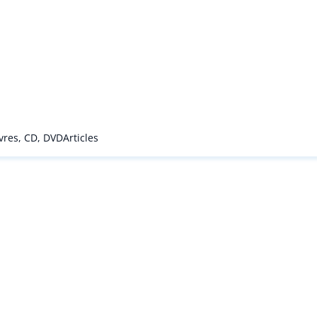
ivres, CD, DVD
Articles