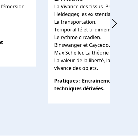
 l’émersion.
La Vivance des tissus. Présence.
Heidegger, les existentialistes. Le t
.
La transportation.
Temporalité et tridimensionnalité.
Le rythme circadien.
et
Binswanger et Caycedo.
Max Scheller. La théorie sur les « Val
La valeur de la liberté, la possibilité
vivance des objets.
Pratiques : Entrainement RD9 et 
techniques dérivées.