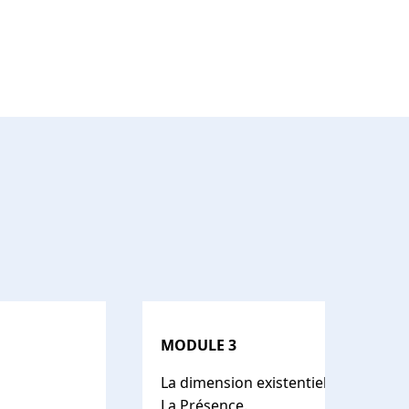
MODULE 3
La dimension existentielle en sophr
La Présence.