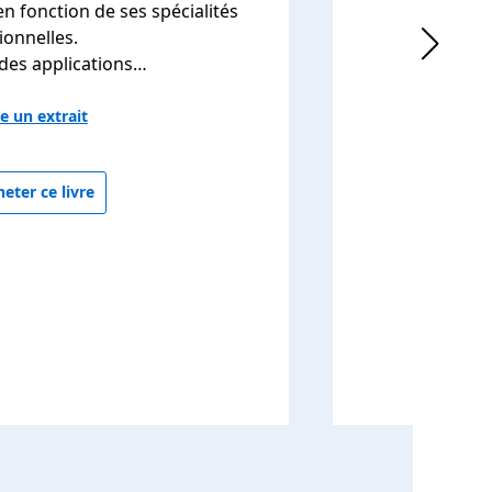
en fonction de ses spécialités
ionnelles.
 des applications…
re un extrait
eter ce livre