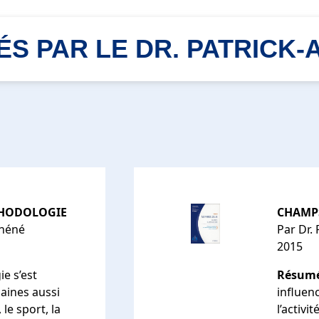
IÉS PAR LE DR. PATRICK
THODOLOGIE
CHAMPS
Chéné
Par Dr.
2015
e s’est
Résum
aines aussi
influen
le sport, la
l’activ