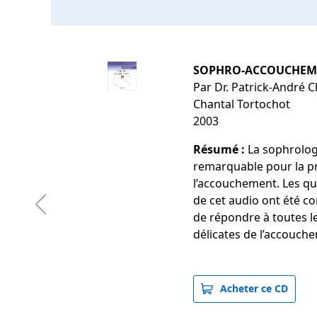
SOPHRO-ACCOUCHEME
Par Dr. Patrick-André 
Chantal Tortochot
2003
Résumé :
La sophrologi
remarquable pour la p
l’accouchement. Les q
de cet audio ont été co
de répondre à toutes l
délicates de l’accouc
Acheter ce CD