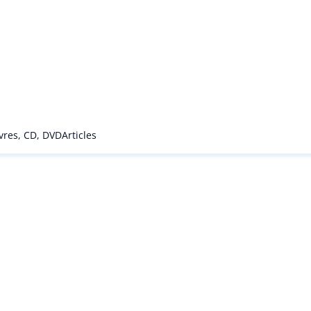
ivres, CD, DVD
Articles