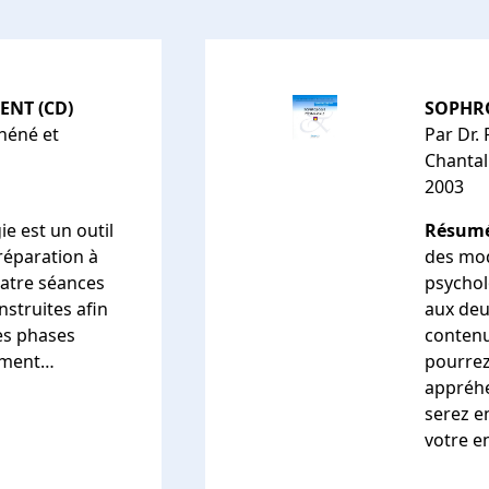
NT (CD)
SOPHRO
Chéné et
Par Dr.
Chantal
2003
e est un outil
Résumé
réparation à
des mod
uatre séances
psychol
nstruites afin
aux deu
es phases
contenu
hement…
pourrez
appréhe
serez e
votre 