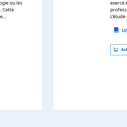
ogie ou les
exerce 
s. Cette
profess
L’étude
ce…
Li
Ach