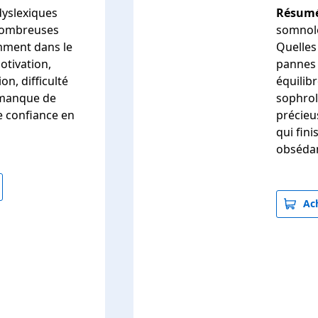
dyslexiques
Résumé
nombreuses
somnole
mment dans le
Quelles
otivation,
pannes 
n, difficulté
équilibr
, manque de
sophrol
e confiance en
précieu
qui fin
obséda
Ach