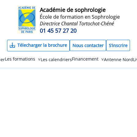
Académie de sophrologie
École de formation en Sophrologie
Directrice Chantal Tortochot-Chéné
01 45 57 27 20
Télecharger la brochure
Nous contacter
S’inscrire
Les formations
Financement
ier
Les calendriers
Antenne Nord
L