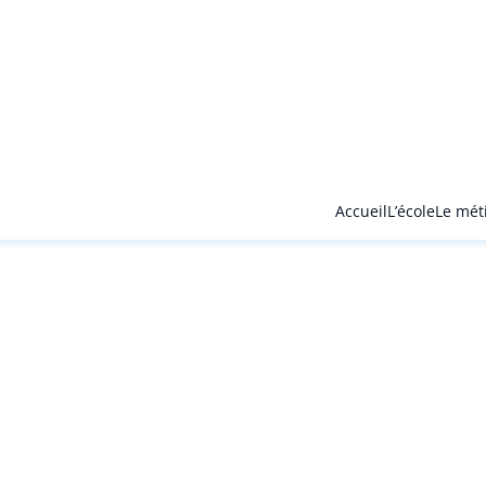
Accueil
L’école
Le mét