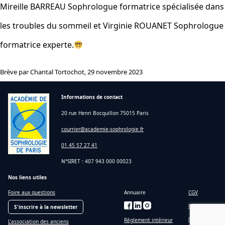
Mireille BARREAU Sophrologue formatrice spécialisée dans
les troubles du sommeil et Virginie ROUANET Sophrologue
formatrice experte.
Brève par Chantal Tortochot, 29 novembre 2023
Informations de contact
20 rue Henri Bocquillon 75015 Paris
courrier@academie-sophrologie.fr
01 45 57 27 41
N°SIRET : 407 943 000 00023
Nos liens utiles
Foire aux questions
Annuaire
CGV
RGPD
S'inscrire à la newsletter
CGU
Règlement intérieur
L’association des anciens