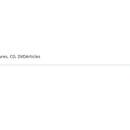
ivres, CD, DVD
Articles