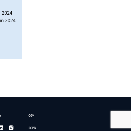
i 2024
in 2024
e
CGV
RGPD