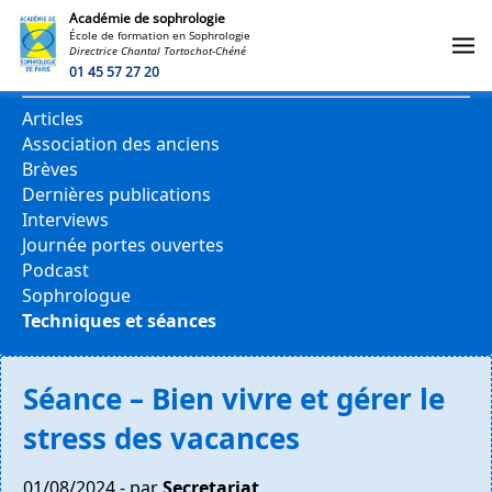
Académie de sophrologie
École de formation en Sophrologie
Directrice Chantal Tortochot-Chéné
CATÉGORIES
01 45 57 27 20
Articles
Association des anciens
Brèves
Dernières publications
Interviews
Journée portes ouvertes
Podcast
Sophrologue
Techniques et séances
Séance – Bien vivre et gérer le
stress des vacances
01/08/2024 - par
Secretariat