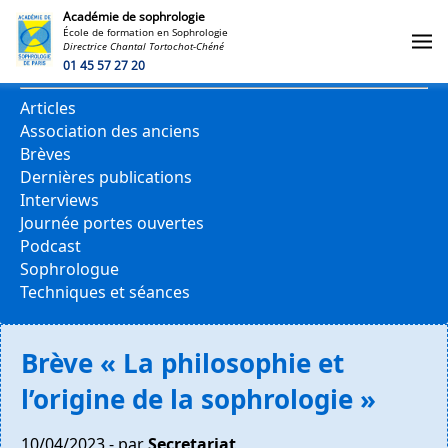
Académie de sophrologie
École de formation en Sophrologie
Directrice Chantal Tortochot-Chéné
CATÉGORIES
01 45 57 27 20
Articles
Association des anciens
Brèves
Dernières publications
Interviews
Journée portes ouvertes
Podcast
Sophrologue
Techniques et séances
Brève « La philosophie et
l’origine de la sophrologie »
10/04/2023 - par
Secretariat